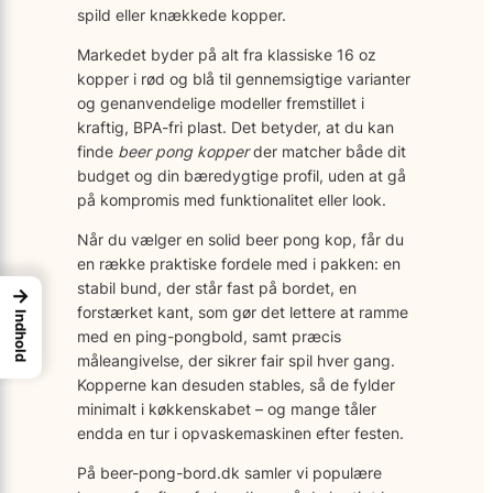
spild eller knækkede kopper.
Markedet byder på alt fra klassiske 16 oz
kopper i rød og blå til gennemsigtige varianter
og genanvendelige modeller fremstillet i
kraftig, BPA-fri plast. Det betyder, at du kan
finde
beer pong kopper
der matcher både dit
budget og din bæredygtige profil, uden at gå
på kompromis med funktionalitet eller look.
Når du vælger en solid beer pong kop, får du
en række praktiske fordele med i pakken: en
stabil bund, der står fast på bordet, en
→
forstærket kant, som gør det lettere at ramme
Indhold
med en ping-pong­bold, samt præcis
måleangivelse, der sikrer fair spil hver gang.
Kopperne kan desuden stables, så de fylder
minimalt i køkkenskabet – og mange tåler
endda en tur i opvaskemaskinen efter festen.
På beer-pong-bord.dk samler vi populære