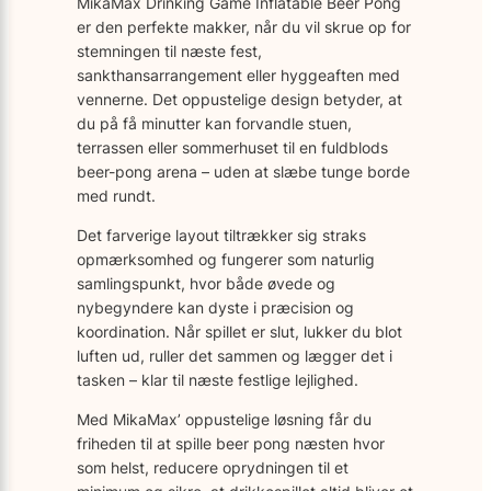
MikaMax Drinking Game Inflatable Beer Pong
er den perfekte makker, når du vil skrue op for
stemningen til næste fest,
sankthansarrangement eller hyggeaften med
vennerne. Det oppustelige design betyder, at
du på få minutter kan forvandle stuen,
terrassen eller sommerhuset til en fuldblods
beer-pong arena – uden at slæbe tunge borde
med rundt.
Det farverige layout tiltrækker sig straks
opmærksomhed og fungerer som naturlig
samlingspunkt, hvor både øvede og
nybegyndere kan dyste i præcision og
koordination. Når spillet er slut, lukker du blot
luften ud, ruller det sammen og lægger det i
tasken – klar til næste festlige lejlighed.
Med MikaMax’ oppustelige løsning får du
friheden til at spille beer pong næsten hvor
som helst, reducere oprydningen til et