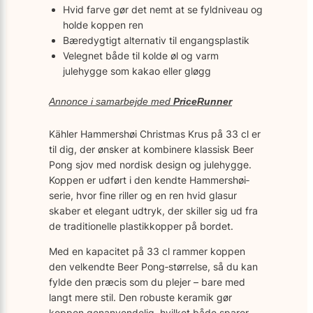
Hvid farve gør det nemt at se fyldniveau og
holde koppen ren
Bæredygtigt alternativ til engangsplastik
Velegnet både til kolde øl og varm
julehygge som kakao eller gløgg
Annonce i samarbejde med
PriceRunner
Kähler Hammershøi Christmas Krus på 33 cl er
til dig, der ønsker at kombinere klassisk Beer
Pong sjov med nordisk design og julehygge.
Koppen er udført i den kendte Hammershøi‐
serie, hvor fine riller og en ren hvid glasur
skaber et elegant udtryk, der skiller sig ud fra
de traditionelle plastikkopper på bordet.
Med en kapacitet på 33 cl rammer koppen
den velkendte Beer Pong‐størrelse, så du kan
fylde den præcis som du plejer – bare med
langt mere stil. Den robuste keramik gør
koppen genanvendelig, hvilket både sparer