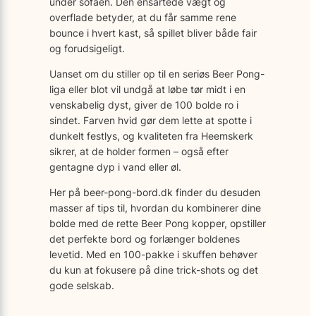
under sofaen. Den ensartede vægt og
overflade betyder, at du får samme rene
bounce i hvert kast, så spillet bliver både fair
og forudsigeligt.
Uanset om du stiller op til en seriøs Beer Pong-
liga eller blot vil undgå at løbe tør midt i en
venskabelig dyst, giver de 100 bolde ro i
sindet. Farven hvid gør dem lette at spotte i
dunkelt festlys, og kvaliteten fra Heemskerk
sikrer, at de holder formen – også efter
gentagne dyp i vand eller øl.
Her på beer-pong-bord.dk finder du desuden
masser af tips til, hvordan du kombinerer dine
bolde med de rette Beer Pong kopper, opstiller
det perfekte bord og forlænger boldenes
levetid. Med en 100-pakke i skuffen behøver
du kun at fokusere på dine trick-shots og det
gode selskab.