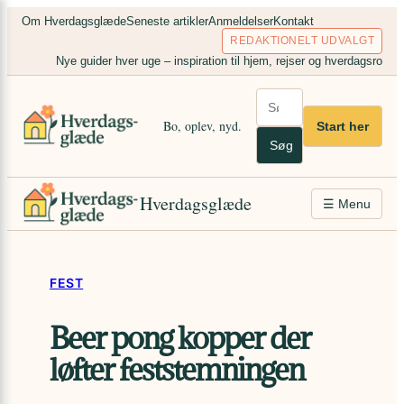
Spring
×
Om Hverdagsglæde
Seneste artikler
Anmeldelser
Kontakt
til
REDAKTIONELT UDVALGT
indhold
Nye guider hver uge – inspiration til hjem, rejser og hverdagsro
Bo, oplev, nyd.
Start her
Søg
Hverdagsglæde
☰ Menu
FEST
Beer pong kopper der
løfter feststemningen