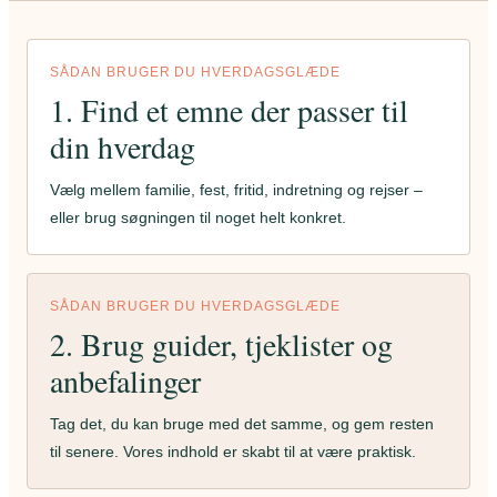
Indret
med
træ,
SÅDAN BRUGER DU HVERDAGSGLÆDE
tekstiler
1. Find et emne der passer til
og
taktile
din hverdag
materialer
Vælg mellem familie, fest, fritid, indretning og rejser –
eller brug søgningen til noget helt konkret.
SÅDAN BRUGER DU HVERDAGSGLÆDE
2. Brug guider, tjeklister og
anbefalinger
Tag det, du kan bruge med det samme, og gem resten
til senere. Vores indhold er skabt til at være praktisk.