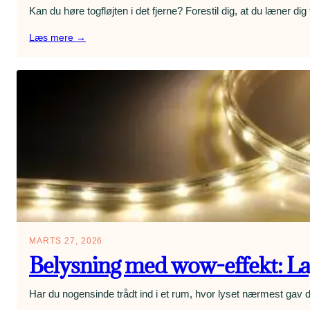
Kan du høre togfløjten i det fjerne? Forestil dig, at du læner d
:
Læs mere →
Togferie
i
Europa:
De
smukkeste
ruter
og
sådan
bruger
du
Interrail
som
voksen
MARTS 27, 2026
Belysning med wow-effekt: Lag
Har du nogensinde trådt ind i et rum, hvor lyset nærmest gav 