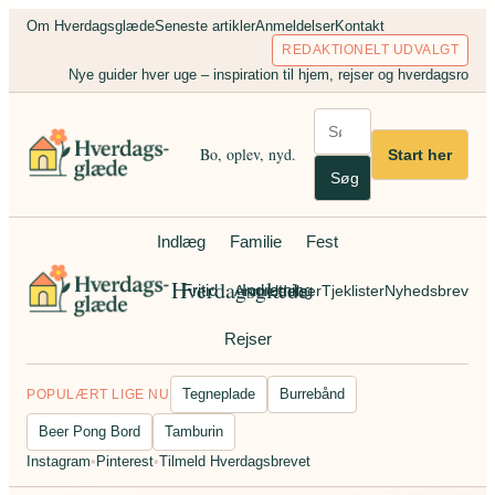
Spring
Om Hverdagsglæde
Seneste artikler
Anmeldelser
Kontakt
til
REDAKTIONELT UDVALGT
indhold
Nye guider hver uge – inspiration til hjem, rejser og hverdagsro
Bo, oplev, nyd.
Start her
Søg
Indlæg
Familie
Fest
Hverdagsglæde
Fritid
Indretning
Anmeldelser
Tjeklister
Nyhedsbrev
Rejser
Tegneplade
Burrebånd
POPULÆRT LIGE NU
Beer Pong Bord
Tamburin
Instagram
•
Pinterest
•
Tilmeld Hverdagsbrevet