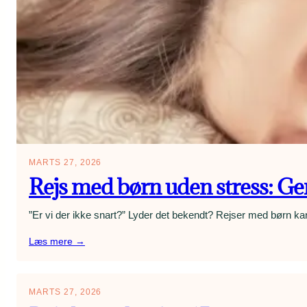
MARTS 27, 2026
Rejs med børn uden stress: Geni
”Er vi der ikke snart?” Lyder det bekendt? Rejser med børn kan
:
Læs mere →
Rejs
med
børn
MARTS 27, 2026
uden