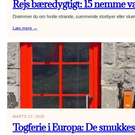
Rejs bæredygtigt: 15 nemme va
stress:
Geniale
Drømmer du om hvide strande, summende storbyer eller skønne 
hacks
til
:
Læs mere →
fly,
Rejs
hotel
bæredygtigt:
og
15
sightseeing
nemme
valg
der
gør
ferien
grønnere
MARTS 27, 2026
Togferie i Europa: De smukkest