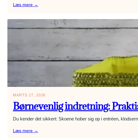
:
Læs mere →
Belysning
med
wow-
effekt:
Lag-
på-
lag
lys
der
skaber
stemning
MARTS 27, 2026
Børnevenlig indretning: Prakt
Du kender det sikkert: Skoene hober sig op i entréen, klodsern
:
Læs mere →
Børnevenlig