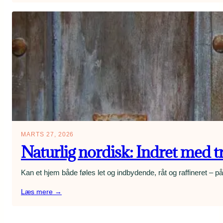
indretning:
Praktiske
zoner
uden
at
gå
på
kompromis
med
stilen
MARTS 27, 2026
Naturlig nordisk: Indret med træ
Kan et hjem både føles let og indbydende, råt og raffineret –
:
Læs mere →
Naturlig
nordisk: