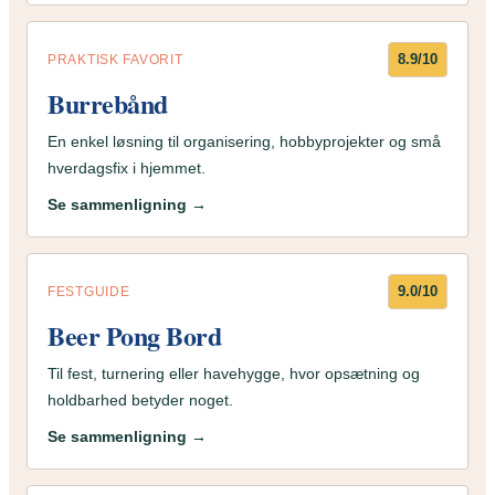
8.9/10
PRAKTISK FAVORIT
Burrebånd
En enkel løsning til organisering, hobbyprojekter og små
hverdagsfix i hjemmet.
Se sammenligning →
9.0/10
FESTGUIDE
Beer Pong Bord
Til fest, turnering eller havehygge, hvor opsætning og
holdbarhed betyder noget.
Se sammenligning →