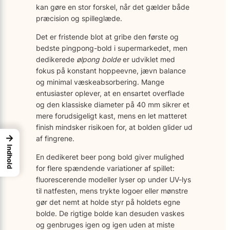
kan gøre en stor forskel, når det gælder både
præcision og spilleglæde.
Det er fristende blot at gribe den første og
bedste pingpong-bold i supermarkedet, men
dedikerede
ølpong bolde
er udviklet med
fokus på konstant hoppeevne, jævn balance
og minimal væskeabsorbering. Mange
entusiaster oplever, at en ensartet overflade
og den klassiske diameter på 40 mm sikrer et
mere forudsigeligt kast, mens en let matteret
finish mindsker risikoen for, at bolden glider ud
→
af fingrene.
Indhold
En dedikeret beer pong bold giver mulighed
for flere spændende variationer af spillet:
fluorescerende modeller lyser op under UV-lys
til natfesten, mens trykte logoer eller mønstre
gør det nemt at holde styr på holdets egne
bolde. De rigtige bolde kan desuden vaskes
og genbruges igen og igen uden at miste