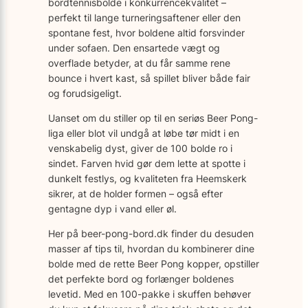
bordtennisbolde i konkurrencekvalitet –
perfekt til lange turneringsaftener eller den
spontane fest, hvor boldene altid forsvinder
under sofaen. Den ensartede vægt og
overflade betyder, at du får samme rene
bounce i hvert kast, så spillet bliver både fair
og forudsigeligt.
Uanset om du stiller op til en seriøs Beer Pong-
liga eller blot vil undgå at løbe tør midt i en
venskabelig dyst, giver de 100 bolde ro i
sindet. Farven hvid gør dem lette at spotte i
dunkelt festlys, og kvaliteten fra Heemskerk
sikrer, at de holder formen – også efter
gentagne dyp i vand eller øl.
Her på beer-pong-bord.dk finder du desuden
masser af tips til, hvordan du kombinerer dine
bolde med de rette Beer Pong kopper, opstiller
det perfekte bord og forlænger boldenes
levetid. Med en 100-pakke i skuffen behøver