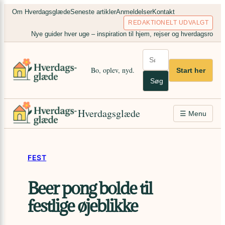
Spring
×
Om Hverdagsglæde
Seneste artikler
Anmeldelser
Kontakt
til
REDAKTIONELT UDVALGT
indhold
Nye guider hver uge – inspiration til hjem, rejser og hverdagsro
Bo, oplev, nyd.
Start her
Søg
Hverdagsglæde
☰ Menu
FEST
Beer pong bolde til
festlige øjeblikke